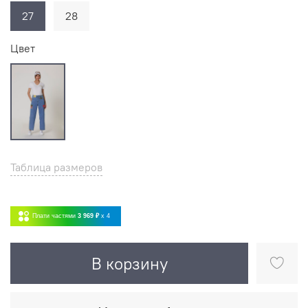
27
28
Цвет
Таблица размеров
Плати частями
3 969 ₽
x 4
В корзину