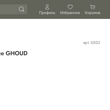
Профиль
Избранное
Корзина
арт.
SS02
ие GHOUD