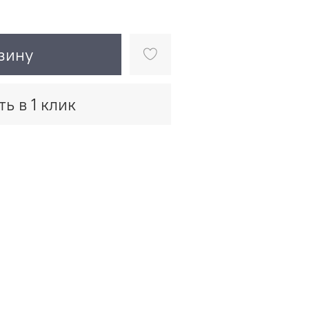
зину
ть в 1 клик