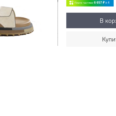
6 657 ₽
x 4
Плати частями
В кор
Купи