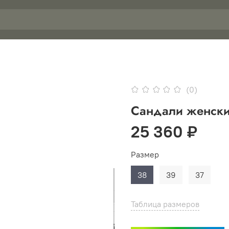
(0)
Сандали женск
25 360 ₽
Размер
38
39
37
Таблица размеров